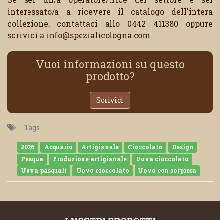
interessato/a a ricevere il catalogo dell'intera
collezione, contattaci allo 0442 411380 oppure
scrivici a info@spezialicologna.com.
Vuoi informazioni su questo
prodotto?
Scrivici
Tags
2026
Acquario
Artigianale
Cioccolato
Design
Pasqua
Produzione artigianale
Uova cioccolato
Uova pasquali
Uovo cioccolato
Uovo con sorpresa