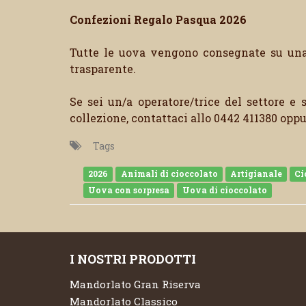
Confezioni Regalo Pasqua 2026
Tutte le uova vengono consegnate su una 
trasparente.
Se sei un/a operatore/trice del settore e s
collezione, contattaci allo 0442 411380 opp
Tags
2026
Animali di cioccolato
Artigianale
Ci
Uova con sorpresa
Uova di cioccolato
I NOSTRI PRODOTTI
Mandorlato Gran Riserva
Mandorlato Classico